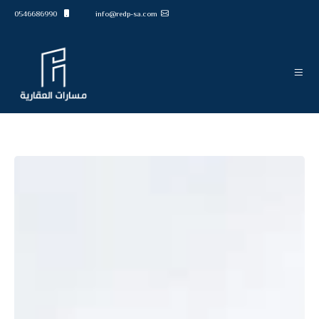
0546686990
info@redp-sa.com