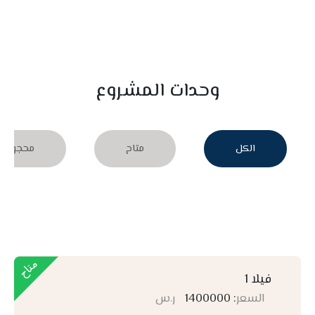
وحدات المشروع
الكل
متاح
محجوز
فيلا 1
السعر
: 1400000
ر.س